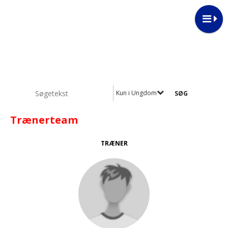
Kun i Ungdom
Trænerteam
TRÆNER