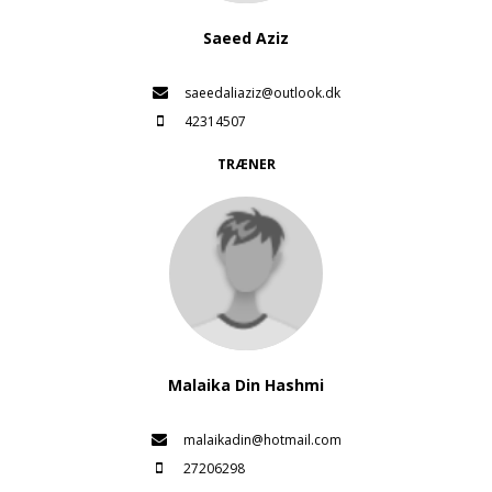
Saeed Aziz
saeedaliaziz@outlook.dk
42314507
TRÆNER
Malaika Din Hashmi
malaikadin@hotmail.com
27206298