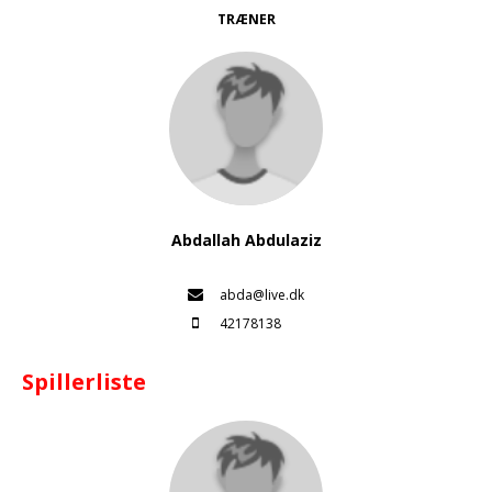
TRÆNER
Abdallah Abdulaziz
abda@live.dk
42178138
Spillerliste