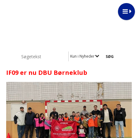
Kun i Nyheder
IF09 er nu DBU Børneklub