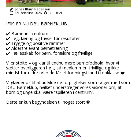
Jonas Illum Pedersen
05. februar 2026
kl. 10:21
IF09 ER NU DBU BØRNEKLUB…
✔️ Børnene i centrum
✔️ Leg, læring og trivsel før resultater
✔️ Trygge og positive rammer
✔️ Aldersrelevant børnetræning
✔️ Fællesskab for børn, forældre og frivillige
Vi er stolte – og klar til endnu mere børnefodbold, hvor vi
sætter overliggeren højt, så medlemmer, frivillige og ikke
mindst forældre føler de får et foreningstilbud i topklasse ❤️
Vi glæder os til at udfylde de forpligtelser som følger med som
DBU Børneklub, hvilket understreger vores visioner om, at
børn og unge skal være “spilleren i centrum”.
Dette er kun begyndelsen til noget stort ⚽️